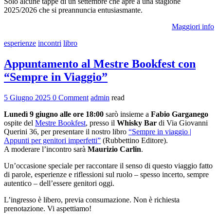
Solo alcune tappe di un settembre che apre a una stagione
2025/2026 che si preannuncia entusiasmante.
Maggiori info
esperienze
incontri
libro
Appuntamento al Mestre Bookfest con
“Sempre in Viaggio”
5 Giugno 2025
0 Comment
admin
read
Lunedì 9 giugno alle ore 18:00
sarò insieme a
Fabio Garganego
ospite del
Mestre Bookfest
, presso il
Whisky Bar
di Via Giovanni
Querini 36, per presentare il nostro libro
“Sempre in viaggio |
Appunti per genitori imperfetti”
(Rubbettino Editore).
A moderare l’incontro sarà
Maurizio Carlin
.
Un’occasione speciale per raccontare il senso di questo viaggio fatto
di parole, esperienze e riflessioni sul ruolo – spesso incerto, sempre
autentico – dell’essere genitori oggi.
L’ingresso è libero, previa consumazione. Non è richiesta
prenotazione. Vi aspettiamo!