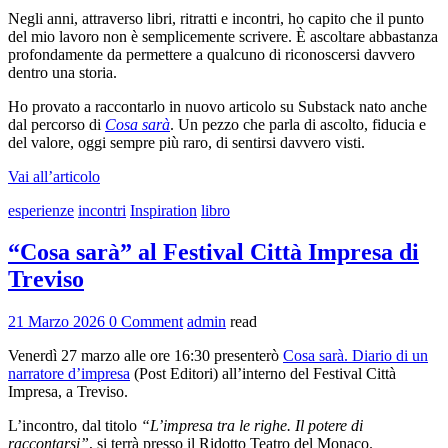
Negli anni, attraverso libri, ritratti e incontri, ho capito che il punto
del mio lavoro non è semplicemente scrivere. È ascoltare abbastanza
profondamente da permettere a qualcuno di riconoscersi davvero
dentro una storia.
Ho provato a raccontarlo in nuovo articolo su Substack nato anche
dal percorso di
Cosa sarà
. Un pezzo che parla di ascolto, fiducia e
del valore, oggi sempre più raro, di sentirsi davvero visti.
Vai all’articolo
esperienze
incontri
Inspiration
libro
“Cosa sarà” al Festival Città Impresa di
Treviso
21 Marzo 2026
0 Comment
admin
read
Venerdì 27 marzo alle ore 16:30 presenterò
Cosa sarà. Diario di un
narratore d’impresa
(Post Editori) all’interno del Festival Città
Impresa, a Treviso.
L’incontro, dal titolo
“L’impresa tra le righe. Il potere di
raccontarsi”
, si terrà presso il Ridotto Teatro del Monaco.