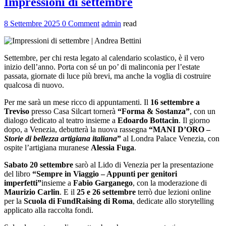
Impressioni di settembre
8 Settembre 2025
0 Comment
admin
read
Settembre, per chi resta legato al calendario scolastico, è il vero
inizio dell’anno. Porta con sé un po’ di malinconia per l’estate
passata, giornate di luce più brevi, ma anche la voglia di costruire
qualcosa di nuovo.
Per me sarà un mese ricco di appuntamenti. Il
16 settembre a
Treviso
presso Casa Silcart tornerà
“Forma & Sostanza”
, con un
dialogo dedicato al teatro insieme a
Edoardo Bottacin
. Il giorno
dopo, a Venezia, debutterà la nuova rassegna
“MANI D’ORO –
Storie di bellezza artigiana italiana
”
al Londra Palace Venezia, con
ospite l’artigiana muranese
Alessia Fuga
.
Sabato 20 settembre
sarò al Lido di Venezia per la presentazione
del libro
“Sempre in Viaggio – Appunti per genitori
imperfetti”
insieme a
Fabio Garganego
, con la moderazione di
Maurizio Carlin
. E il
25 e 26 settembre
terrò due lezioni online
per la
Scuola di FundRaising di Roma
, dedicate allo storytelling
applicato alla raccolta fondi.