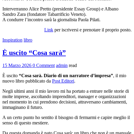
Interverranno Alice Pretto (presidente Essay Group) e Albano
Sandro Zara (fondatore Tabarrificio Veneto).
A condurre l’incontro sarà la giornalista Paola Pilati.
Link
per iscriversi e prenotare il proprio posto.
Inspiration
libro
È uscito “Cosa sarà”
15 Marzo 2026
0 Comment
admin
read
È uscito
“Cosa sarà. Diario di un narratore d’impresa”
, il mio
nuovo libro pubblicato da
Post Editori
.
Negli ultimi anni il mio lavoro mi ha portato a entrare nelle storie di
molte imprese, ascoltando imprenditori, manager e organizzazioni
nel momento in cui prendono decisioni, attraversano cambiamenti,
immaginano il futuro.
A un certo punto ho sentito il bisogno di fermarmi e capire meglio il
senso di questo mestiere.
Da questa domanda è nato Cosa sarà: un libro che non è un manuale