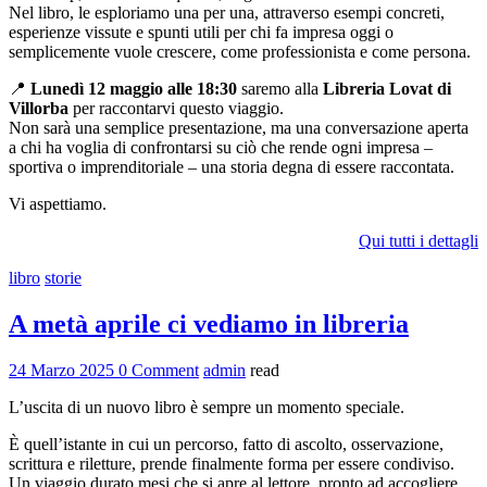
Nel libro, le esploriamo una per una, attraverso esempi concreti,
esperienze vissute e spunti utili per chi fa impresa oggi o
semplicemente vuole crescere, come professionista e come persona.
📍
Lunedì 12 maggio alle 18:30
saremo alla
Libreria Lovat di
Villorba
per raccontarvi questo viaggio.
Non sarà una semplice presentazione, ma una conversazione aperta
a chi ha voglia di confrontarsi su ciò che rende ogni impresa –
sportiva o imprenditoriale – una storia degna di essere raccontata.
Vi aspettiamo.
Qui tutti i dettagli
libro
storie
A metà aprile ci vediamo in libreria
24 Marzo 2025
0 Comment
admin
read
L’uscita di un nuovo libro è sempre un momento speciale.
È quell’istante in cui un percorso, fatto di ascolto, osservazione,
scrittura e riletture, prende finalmente forma per essere condiviso.
Un viaggio durato mesi che si apre al lettore, pronto ad accogliere