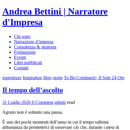
Andrea Bettini | Narratore
d'Impresa
Chi sono
Narrazione d’impresa
Consulenza & strategia
Formazione
Eventi
Libri pubblicati
Contatti
esperienze
Inspiration
libro
storie
To Be Continued | Il Sole 24 Ore
Il tempo dell’ascolto
31 Luglio 2026
0 Comment
admin
read
Agosto non è soltanto una pausa.
È uno dei pochi momenti dell’anno in cui il tempo rallenta
abbastanza da permetterci di osservare ciò che, durante i mesi di