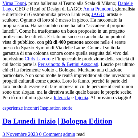
Virna Toppi
, prima ballerina al Teatro alla Scala di Milano;
Daniele
Lago
, CEO e Head of Design di LAGO;
Anna Prandoni
, giornalista
e direttrice di Gastronomika presso Linkiesta;
JAGO
, artista e
scultore. Ognuno di loro si è messo in gioco. Ha raccontato la
propria storia. Ha raccontato come ha fatto “accadere il proprio
lunedì”. Come ha trasformato un buon proposito in un progetto
professionale e di vita. È stato un successo anche da un punto di
vista di pubblico, con
più di 400 persone
accorse nelle 4 serate
presso lo Spazio Sympò di Via delle Lame. Come al solito la
garanzia di una colonna sonora come quella eseguita dal vivo dal
bravissimo
Chris Lavoro
e l’impeccabile produzione della società di
cui faccio parte la
Perissinotto & Bettini Associati
. Lascio per ultimo
chi ci ha fortemente voluto a Bologna. Meritano una citazione
particolare. Non sono molte le realtà imprenditoriali che investono in
progetti culturali come questo. Loro lo fanno, perché fa parte del
loro modo di essere e di fare impresa in cui le persone al centro non
sono uno slogan, ma la direttiva sulla quale basare le proprie scelte.
Perciò un infinito grazie a
Interacta
e
Injenia
. Al prossimo viaggio!
esperienze
incontri
Inspiration
storie
Da Lunedì Inizio | Bologna Edition
3 Novembre 2023
0 Comment
admin
read