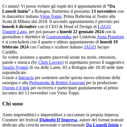
Ci siamo! Vi posso svelare gli ospiti dei 4 appuntamenti di
“Da
Lunedì Inizio”
a Bologna. Partiremo il prossimo
13 novembre
con
la danzatrice italiana
Virna Toppi
, Prima Ballerina al Teatro alla
Scala di Milano dal 2018. Il secondo appuntamento è previsto per
lunedì 4 dicembre
con il CEO & Head of Design di
LAGO
Daniele Lago
, per poi passare a
lunedì 22 gennaio 2024
con la
giornalista e direttrice di
Gastronomika
per Linkiesta
Anna Prandoni
e si concluderà con il quarto e ultimo appuntamento di
lunedì 19
febbraio 2024
con l’artista e scultore italiano
JAGO
Jacopo
Cardillo.
Se volete assistere a quattro piacevoli serate tra storie, emozioni,
parole e musica (by
Chris Lavoro
) vi aspettiamo presso il suggestivo
Spazio Sympò
di via delle Lame, 83 a Bologna alle 18:30 nelle date
sopraindicate.
Grazie a
Interacta
per sostenere anche questa nuova edizione della
rassegna e alla
Perissinotto & Bettini Associati
per la produzione.
Questo è il link
per iscriversi e partecipare gratuitamente al primo
incontro del 13 novembre con Virna Toppi.
Chi sono
Aiuto imprenditrici e imprenditori a raccontare la propria impresa.
Curatore del festival
Dialoghi D'Impresa
, autore del format teatrale
dedicato alla crescita personale e professionale
Da Lunedì Inizio
e