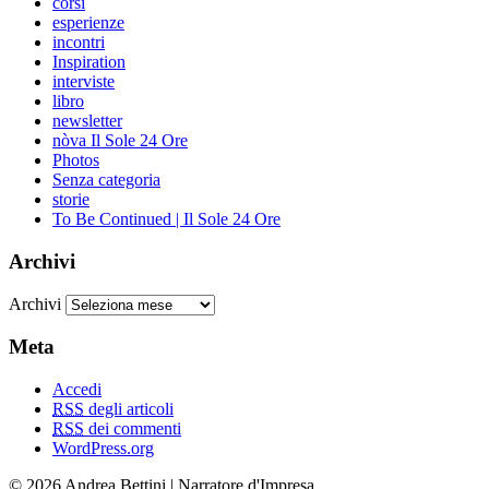
corsi
esperienze
incontri
Inspiration
interviste
libro
newsletter
nòva Il Sole 24 Ore
Photos
Senza categoria
storie
To Be Continued | Il Sole 24 Ore
Archivi
Archivi
Meta
Accedi
RSS
degli articoli
RSS
dei commenti
WordPress.org
© 2026 Andrea Bettini | Narratore d'Impresa